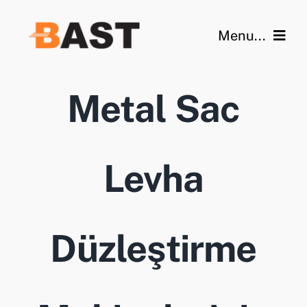
İçeriğe
geç
Menu...
Ana Sayfa
Metal Sac
Özellikler
Videolar
Levha
Galeri
Teknik Veriler
Düzleştirme
Blog