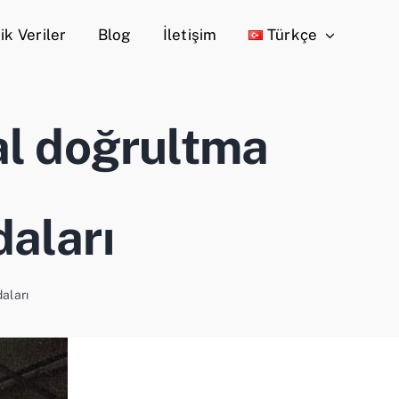
ik Veriler
Blog
İletişim
Türkçe
al doğrultma
daları
aları