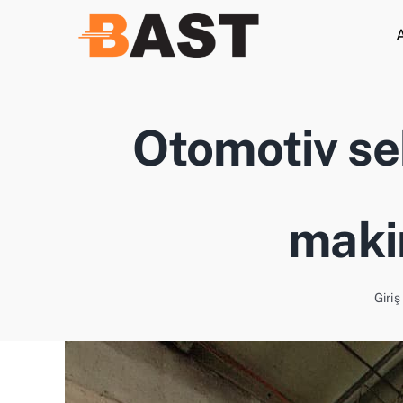
İçeriğe
geç
Otomotiv se
makin
Giriş