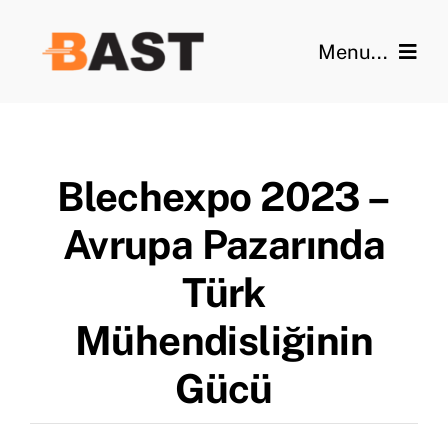
İçeriğe
geç
Menu...
Ana Sayfa
Özellikler
Blechexpo 2023 –
Videolar
Avrupa Pazarında
Türk
Galeri
Mühendisliğinin
Teknik Veriler
Gücü
Blog