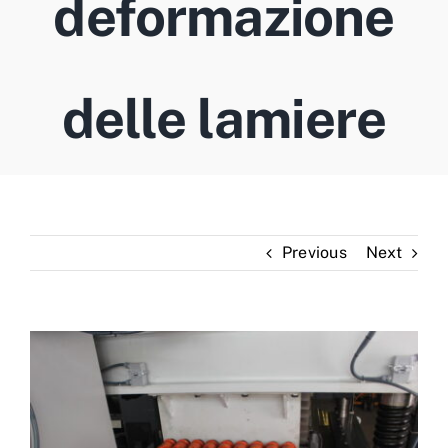
deformazione
Contatto
Italiano
delle lamiere
Previous
Next
View
Larger
Image