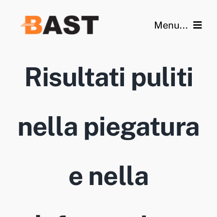
Skip
to
Menu...
content
Pagina iniziale
Risultati puliti
Caratteristiche
Video
nella piegatura
Galleria
Dati tecnici
e nella
Blog